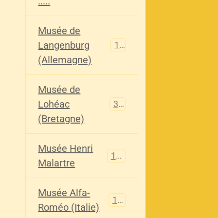
.....
Musée de
Langenburg
113
(Allemagne)
Musée de
Lohéac
321
(Bretagne)
Musée Henri
136
Malartre
Musée Alfa-
107
Roméo (Italie)