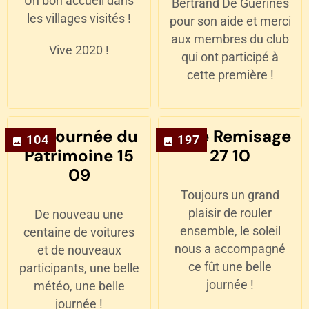
Un bon accueil dans
Bertrand De Guerines
les villages visités !
pour son aide et merci
aux membres du club
Vive 2020 !
qui ont participé à
cette première !
09 Journée du
10 Le Remisage
104
197
Patrimoine 15
27 10
09
Toujours un grand
plaisir de rouler
De nouveau une
ensemble, le soleil
centaine de voitures
nous a accompagné
et de nouveaux
ce fût une belle
participants, une belle
journée !
météo, une belle
journée !