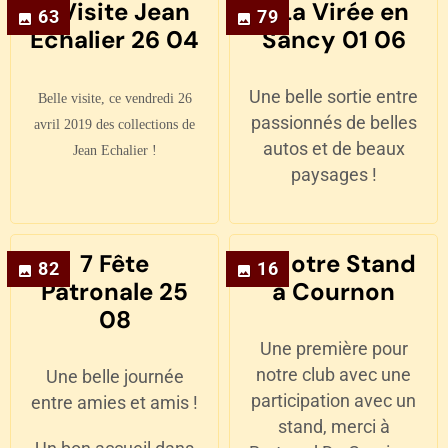
5 Visite Jean
6 La Virée en
63
79
Echalier 26 04
Sancy 01 06
Une belle sortie entre
Belle visite, ce vendredi 26
passionnés de belles
avril 2019 des collections de
autos et de beaux
Jean Echalier !
paysages !
7 Fête
8 Notre Stand
82
16
Patronale 25
à Cournon
08
Une première pour
notre club avec une
Une belle journée
participation avec un
entre amies et amis !
stand, merci à