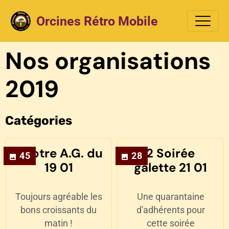
Orcines Rétro Mobile
Nos organisations
2019
Catégories
1 Notre A.G. du
2 Soirée
45
28
19 01
galette 21 01
Toujours agréable les
Une quarantaine
bons croissants du
d'adhérents pour
matin !
cette soirée