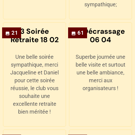
sympathique;
3 Soirée
4 Décrassage
21
61
Retraite 18 02
06 04
Une belle soirée
Superbe journée une
sympathique, merci
belle visite et surtout
Jacqueline et Daniel
une belle ambiance,
pour cette soirée
merci aux
réussie, le club vous
organisateurs !
souhaite une
excellente retraite
bien méritée !