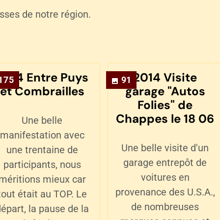
sses de notre région.
2014 Entre Puys
2014 Visite
175
91
et Combrailles
garage "Autos
Folies" de
Chappes le 18 06
Une belle
manifestation avec
Une belle visite d'un
une trentaine de
garage entrepôt de
participants, nous
voitures en
méritions mieux car
provenance des U.S.A.,
tout était au TOP. Le
de nombreuses
épart, la pause de la