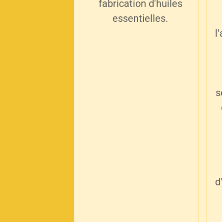
fabrication d'huiles
essentielles.
l
s
d