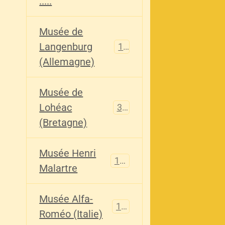
.....
Musée de
Langenburg
113
(Allemagne)
Musée de
Lohéac
321
(Bretagne)
Musée Henri
136
Malartre
Musée Alfa-
107
Roméo (Italie)