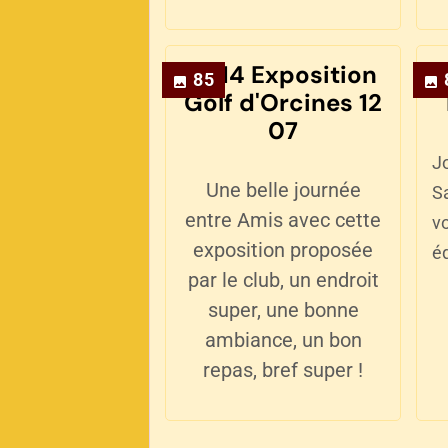
2014 Exposition
85
Golf d'Orcines 12
07
J
Une belle journée
S
entre Amis avec cette
v
exposition proposée
é
par le club, un endroit
super, une bonne
ambiance, un bon
repas, bref super !