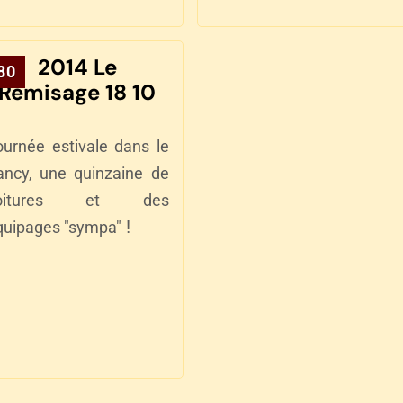
2014 Le
80
Remisage 18 10
ournée estivale dans le
ancy,
une quinzaine de
oitures et des
!
quipages "sympa"