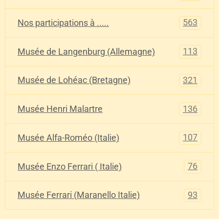
563
Nos participations à .....
113
Musée de Langenburg (Allemagne)
321
Musée de Lohéac (Bretagne)
136
Musée Henri Malartre
107
Musée Alfa-Roméo (Italie)
76
Musée Enzo Ferrari ( Italie)
93
Musée Ferrari (Maranello Italie)