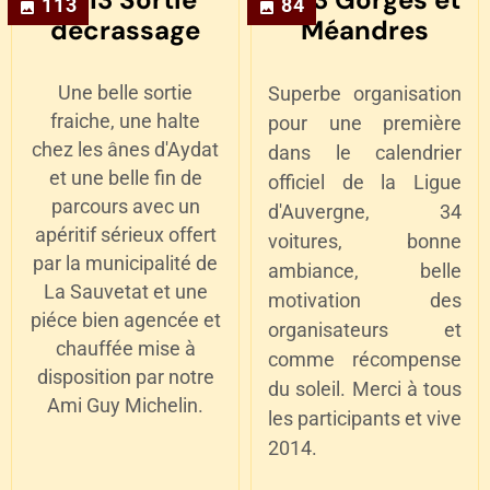
113
84
décrassage
Méandres
Une belle sortie
Superbe organisation
fraiche, une halte
pour une première
chez les ânes d'Aydat
dans le calendrier
et une belle fin de
officiel de la Ligue
parcours avec un
d'Auvergne, 34
apéritif sérieux offert
voitures, bonne
par la municipalité de
ambiance, belle
La Sauvetat et une
motivation des
piéce bien agencée et
organisateurs et
chauffée mise à
comme récompense
disposition par notre
du soleil. Merci à tous
Ami Guy Michelin.
les participants et vive
2014.