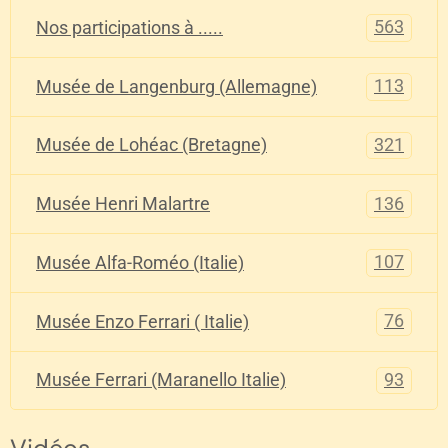
563
Nos participations à .....
113
Musée de Langenburg (Allemagne)
321
Musée de Lohéac (Bretagne)
136
Musée Henri Malartre
107
Musée Alfa-Roméo (Italie)
76
Musée Enzo Ferrari ( Italie)
93
Musée Ferrari (Maranello Italie)