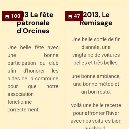
2013 La fête
2013, Le
100
47
patronale
Remisage
d'Orcines
Une belle sortie de fin
d'année, une
Une belle fête avec
vingtaine de voitures
une bonne
belles et très belles,
participation du club
afin d'honorer les
une bonne ambiance,
aides de la commune
une bonne métèo et
pour que notre
un bon resto,
association
fonctionne
voilà une belle recette
correctement.
pour affronter l'hiver
avec nos voitures bien
au chaud.