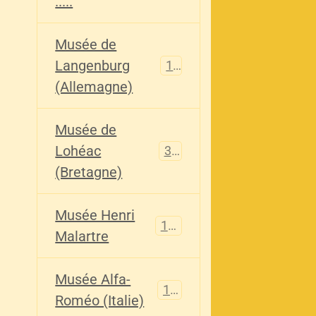
.....
Musée de
Langenburg
113
(Allemagne)
Musée de
Lohéac
321
(Bretagne)
Musée Henri
136
Malartre
Musée Alfa-
107
Roméo (Italie)