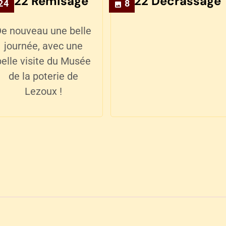
2022 Remisage
2022 Décrassage
24
8
e nouveau une belle
journée, avec une
belle visite du Musée
de la poterie de
Lezoux !