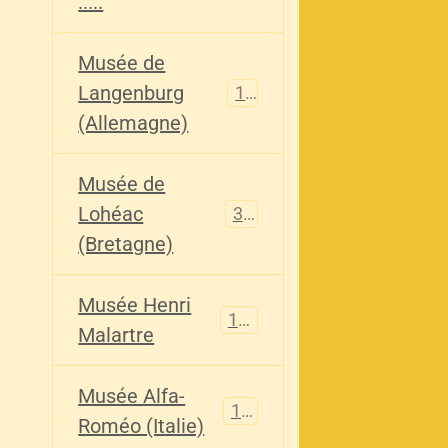
.....
Musée de
Langenburg
113
(Allemagne)
Musée de
Lohéac
321
(Bretagne)
Musée Henri
136
Malartre
Musée Alfa-
107
Roméo (Italie)