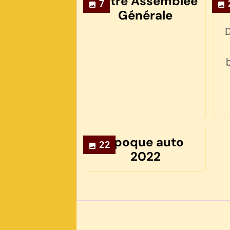
Notre Assemblée
7
Générale
D
Epoque auto
22
2022