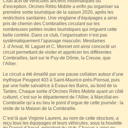
Club actif de véhicules anciens multimarques ou
d’exception, Orcines Rétro Mobile a enfin pu organiser sa
première sortie touristique de la saison 2020, après les
restrictions sanitaires. Une vingtaine d’équipages a ainsi
pris de chemin des Combrailles circulant sur les
nombreuses petites routes touristiques qui irriguent cette
belle contrée. Dans ce club, l’organisation n’est pas
systématiquement l’apanage masculin. Mesdames
J. d’Anval, M. Laguet et C. Monnet ont ainsi concocté un
circuit permettant de visiter et apprécier les différentes
Combrailles, tant sur le Puy-de Dôme, la Creuse, que
l’Allier.
Le circuit a été émaillé par une pause collation autour d’une
mythique Peugeot 403 à Saint-Maurice-près-Pionsat, puis
par une halte salvatrice à Evaux-les Bains, au bord de la
Tardes. Chaque sortie d’Orcines Rétro Mobile ayant un côté
culturel, c’est sur le département de l’Allier, à Marcillat-en-
Combraille qu’a eu lieu le point d’orgue de cette journée : la
visite de la Maison de la Combraille.
C’est là que Virginie Laurent, au nom de cette structure, a
reçu tous les équipages et leurs véhicules, sous la houlette
de Daniel d’Anval, président du club. Chacun a ainsi pu