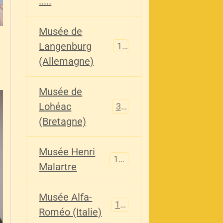
.....
Musée de
Langenburg
113
(Allemagne)
Musée de
Lohéac
321
(Bretagne)
Musée Henri
136
Malartre
Musée Alfa-
107
Roméo (Italie)