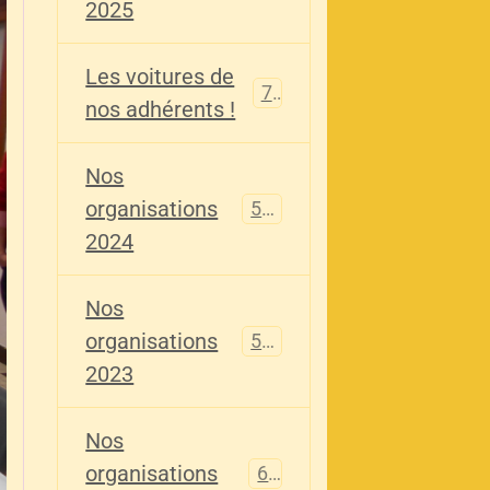
2025
Les voitures de
73
nos adhérents !
Nos
organisations
587
2024
Nos
organisations
567
2023
Nos
organisations
61