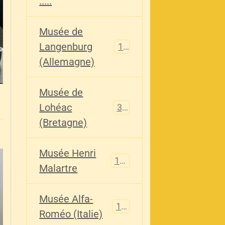
.....
Musée de
Langenburg
113
(Allemagne)
Musée de
Lohéac
321
(Bretagne)
Musée Henri
136
Malartre
Musée Alfa-
107
Roméo (Italie)