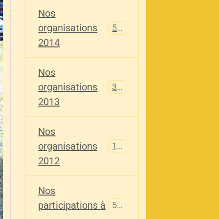
Nos
organisations
516
2014
Nos
organisations
344
2013
Nos
organisations
155
2012
Nos
participations à
563