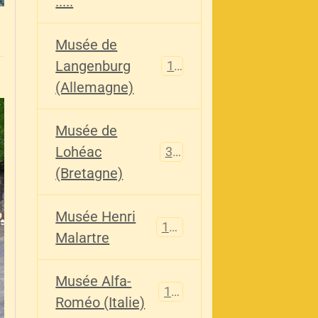
.....
Musée de
Langenburg
113
(Allemagne)
Musée de
Lohéac
321
(Bretagne)
Musée Henri
136
Malartre
Musée Alfa-
107
Roméo (Italie)