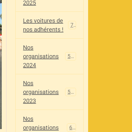
2025
Les voitures de
73
nos adhérents !
Nos
organisations
587
2024
Nos
organisations
567
2023
Nos
organisations
61