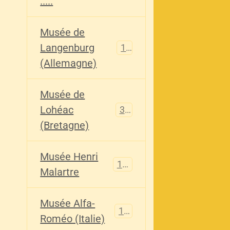
.....
Musée de
Langenburg
113
(Allemagne)
Musée de
Lohéac
321
(Bretagne)
Musée Henri
136
Malartre
Musée Alfa-
107
Roméo (Italie)