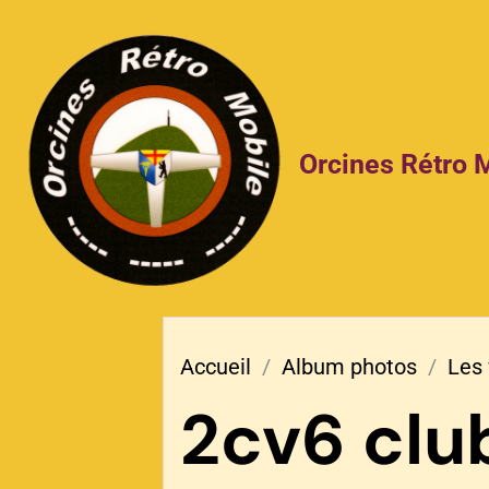
Orcines Rétro 
Accueil
Album photos
Les 
2cv6 clu