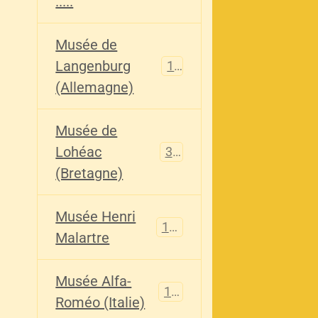
.....
Musée de
Langenburg
113
(Allemagne)
Musée de
Lohéac
321
(Bretagne)
Musée Henri
136
Malartre
Musée Alfa-
107
Roméo (Italie)