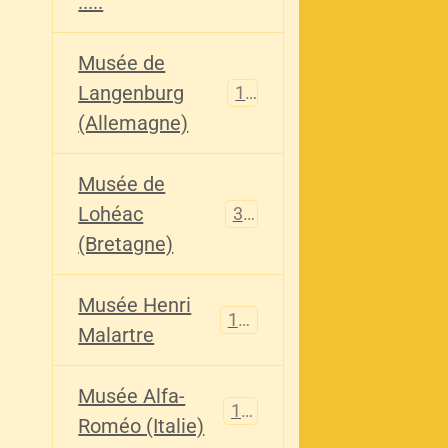
.....
Musée de
Langenburg
113
(Allemagne)
Musée de
Lohéac
321
(Bretagne)
Musée Henri
136
Malartre
Musée Alfa-
107
Roméo (Italie)