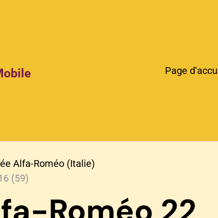
Page d'accu
Mobile
e Alfa-Roméo (Italie)
16 (59)
lfa-Roméo 22