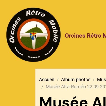
Orcines Rétro 
Accueil
Album photos
Musé
Musée Alfa-Roméo 22 09 20
Musée A