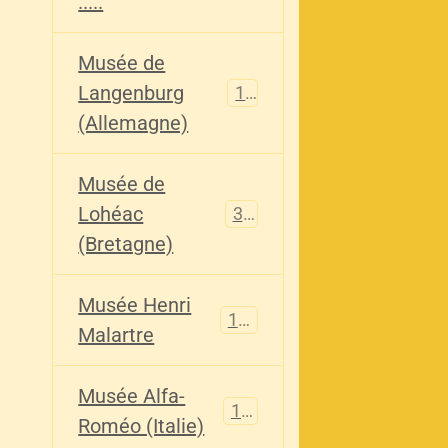
.....
Musée de
Langenburg
113
(Allemagne)
Musée de
Lohéac
321
(Bretagne)
Musée Henri
136
Malartre
Musée Alfa-
107
Roméo (Italie)