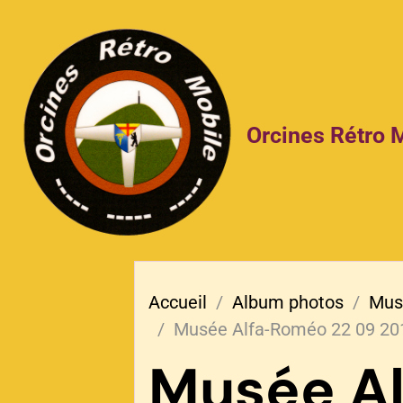
Orcines Rétro 
Accueil
Album photos
Musé
Musée Alfa-Roméo 22 09 20
Musée A