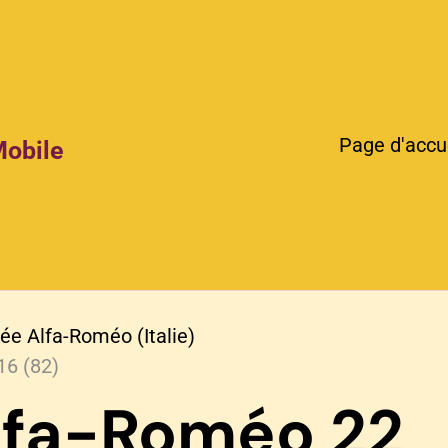
Page d'accu
Mobile
e Alfa-Roméo (Italie)
16 (82)
lfa-Roméo 22