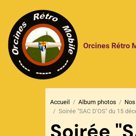
Orcines Rétro 
Accueil
Album photos
Nos
Soirée "SAC D'OS" du 15 dé
Soirée "