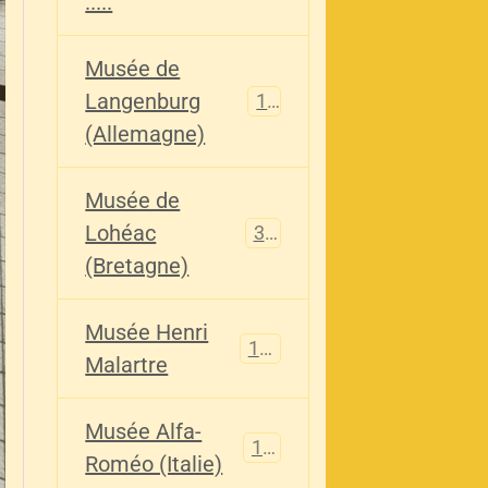
.....
Musée de
Langenburg
113
(Allemagne)
Musée de
Lohéac
321
(Bretagne)
Musée Henri
136
Malartre
Musée Alfa-
107
Roméo (Italie)