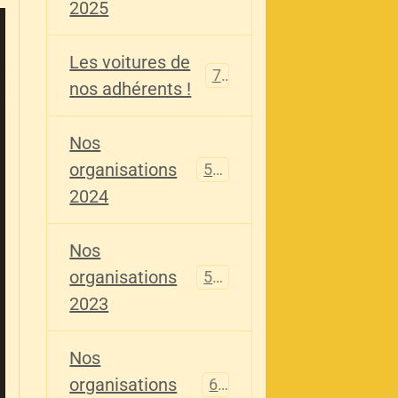
2025
Les voitures de
73
nos adhérents !
Nos
organisations
587
2024
Nos
organisations
567
2023
Nos
organisations
61