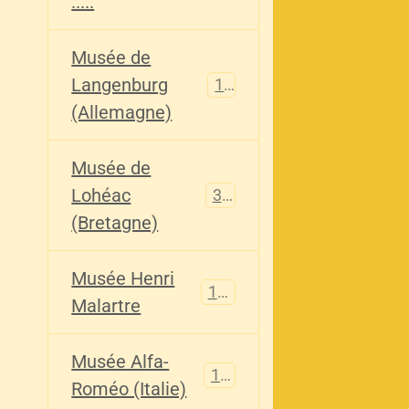
.....
Musée de
Langenburg
113
(Allemagne)
Musée de
Lohéac
321
(Bretagne)
Musée Henri
136
Malartre
Musée Alfa-
107
Roméo (Italie)