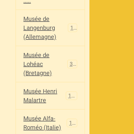
.....
Musée de
Langenburg
113
(Allemagne)
Musée de
Lohéac
321
(Bretagne)
Musée Henri
136
Malartre
Musée Alfa-
107
Roméo (Italie)