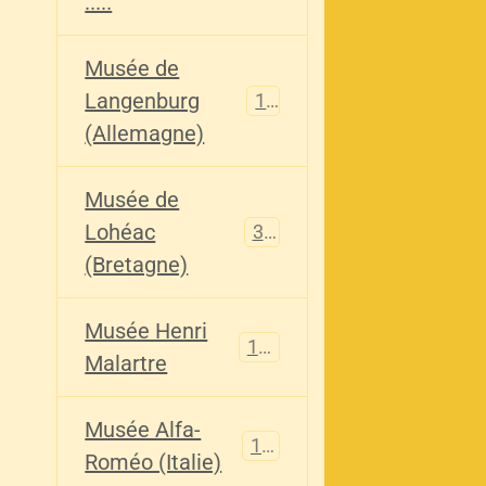
.....
Musée de
Langenburg
113
(Allemagne)
Musée de
Lohéac
321
(Bretagne)
Musée Henri
136
Malartre
Musée Alfa-
107
Roméo (Italie)