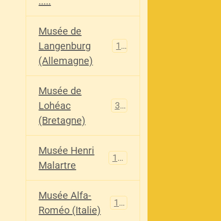
.....
Musée de
Langenburg
113
(Allemagne)
Musée de
Lohéac
321
(Bretagne)
Musée Henri
136
Malartre
Musée Alfa-
107
Roméo (Italie)