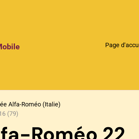
Page d'accu
Mobile
e Alfa-Roméo (Italie)
16 (79)
lfa-Roméo 22