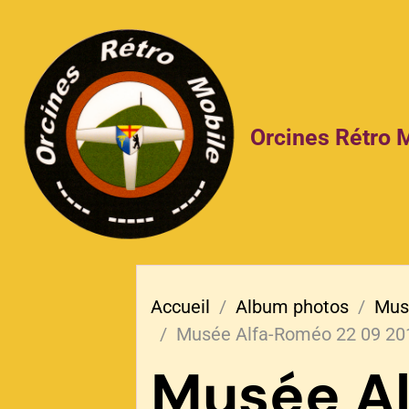
Orcines Rétro 
Accueil
Album photos
Musé
Musée Alfa-Roméo 22 09 20
Musée A