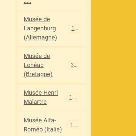
.....
Musée de
Langenburg
113
(Allemagne)
Musée de
Lohéac
321
(Bretagne)
Musée Henri
136
Malartre
Musée Alfa-
107
Roméo (Italie)