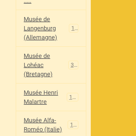
.....
Musée de
Langenburg
113
(Allemagne)
Musée de
Lohéac
321
(Bretagne)
Musée Henri
136
Malartre
Musée Alfa-
107
Roméo (Italie)