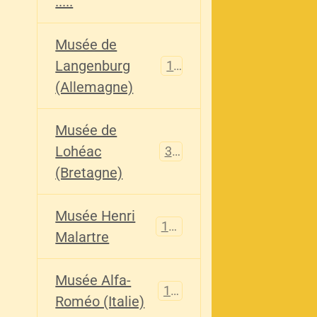
.....
Musée de
Langenburg
113
(Allemagne)
Musée de
Lohéac
321
(Bretagne)
Musée Henri
136
Malartre
Musée Alfa-
107
Roméo (Italie)