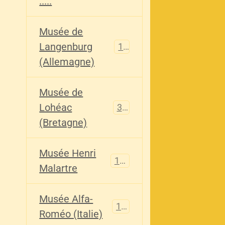
.....
Musée de
Langenburg
113
(Allemagne)
Musée de
Lohéac
321
(Bretagne)
Musée Henri
136
Malartre
Musée Alfa-
107
Roméo (Italie)