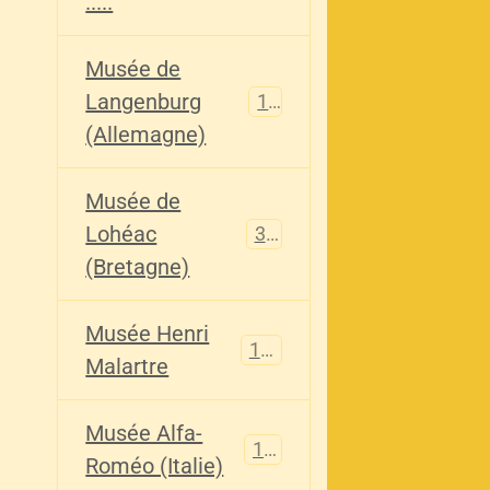
.....
Musée de
Langenburg
113
(Allemagne)
Musée de
Lohéac
321
(Bretagne)
Musée Henri
136
Malartre
Musée Alfa-
107
Roméo (Italie)