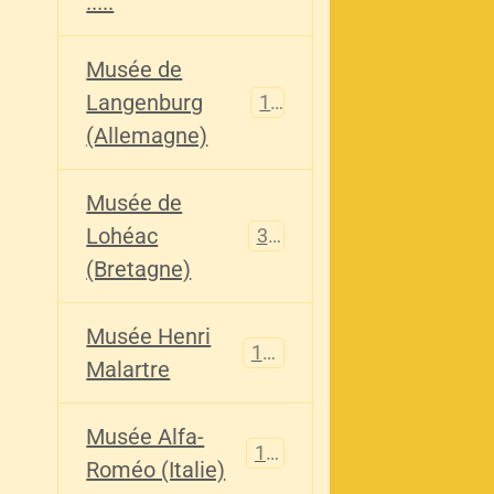
.....
Musée de
Langenburg
113
(Allemagne)
Musée de
Lohéac
321
(Bretagne)
Musée Henri
136
Malartre
Musée Alfa-
107
Roméo (Italie)